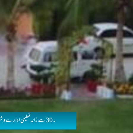
۔30 سے زائد تعلیمی ادارےو شعبہ جات فعال ، ایک ہزا ر سے زائد تدریسی عملہ وفنی ماہرین مصروف کار، 5 ہزار سے زائد طبہ و طالبات زیر تعلیم