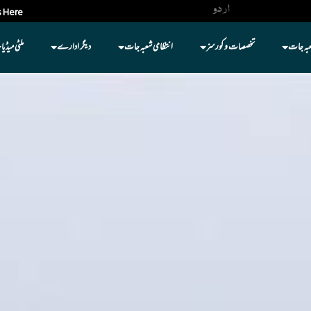
اردو
 Here
عبہ جات
تخصصات و کورسز
انتظامی شعبہ جات
دیگر ادارے
ملٹی میڈیا