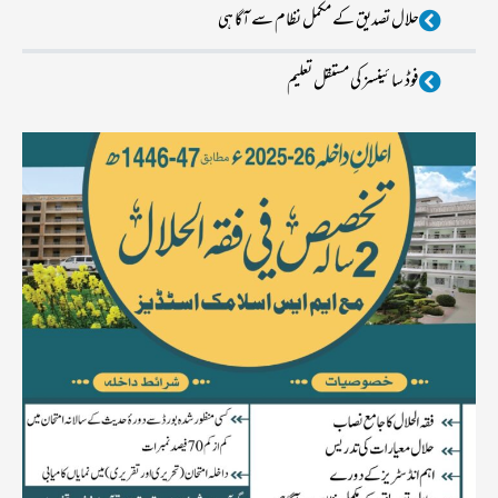
حلال تصدیق کے مکمل نظام سے آگا ہی
فوڈ سا ئینسز کی مستقل تعلیم