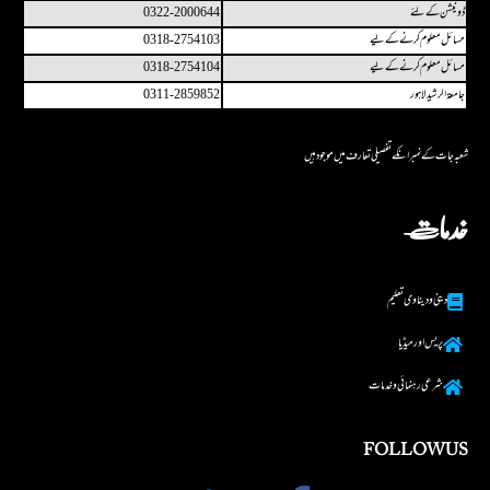
ڈونیشن کے لئے
0322-2000644
مسائل معلوم کرنے کے لیے
0318-2754103
مسائل معلوم کرنے کے لیے
0318-2754104
جامعۃ الرشید لاہور
0311-2859852
شعبہ جات کے نمبر انکے تفصیلی تعارف میں مو جو د ہیں
خدمات
دینی و دینا وی تعلیم
پریس اور میڈیا
شرعی رہنما ئی و خدمات
FOLLOW US