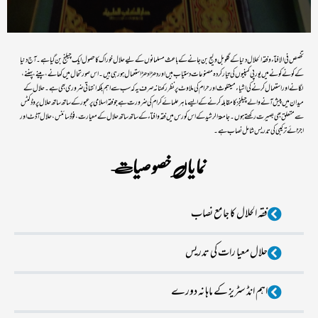
تخصص فی الافتاء و فقہ الحلال دنیا کے گلوبل ولیج بن جانے کے باعث مسلمانوں کے لیے حلال خوراک کا حصول ایک چیلنج بن گیا ہے۔ آج دنیا
کے کونے کونے میں یورپی کمپنیوں کی تیار کردہ مصنوعات دستیاب ہیں اور دھڑا دھڑ استعمال ہورہی ہیں۔ اس صورتحال میں کھانے، پینے، پہننے،
لگانے اور استعمال کرنے کی اشیاء میںتلوث اور حرام کی ملاوٹ پر نظر رکھنا نہ صرف یہ کہ سب سے اہم بلکہ انتہاتی ضروری بھی ہے۔ حلال کے
میدان میں پیش آنے والے چیلنجز کا مقابلہ کرنے کے ایسے ماہر علمائے کرام کی ضرورت ہے جو فقہ اسلامی پر عبور کے ساتھ ساتھ حلال پروڈکٹس
سے متعلق بھی بصیرت رکھتے ہوں۔ جامعۃ الرشید کے اس کورس میں فقہ و افتاء کے ساتھ ساتھ حلال کے معیارت، فوڈ سائنس، حلال آڈٹ اور
اجزائے ترکیبی کی تدریس شامل نصاب ہے۔
نما یا ں خصو صیات
فقہ الحلال کا جا مع نصاب
حلال معیا رات کی تدریس
اہم انڈ سٹریز کے ماہا نہ دورے