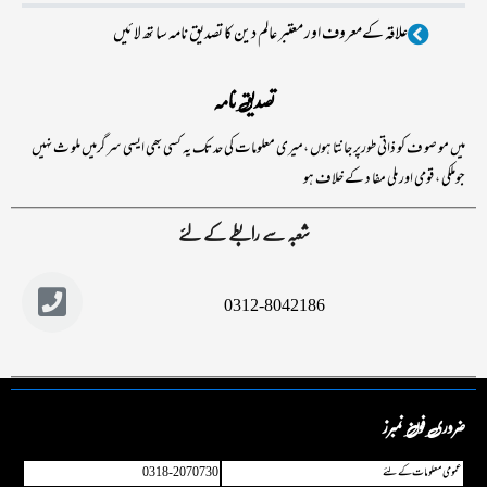
علاقہ کےمعروف اور معتبر عالم دین کا تصدیق نامہ سا تھ لا ئیں
تصدیق نامہ
میں مو صو ف کو ذاتی طورپر جانتا ہوں ،میری معلومات کی حد تک یہ کسی بھی ایسی سر گرمیں ملو ث نہیں
جوملکی ، قومی اور ملی مفا د کے خلاف ہو
شعبہ سے رابطے کے لئے
0312-8042186
ضروری فون نمبرز
عمو می معلومات کے لئے
0318-2070730