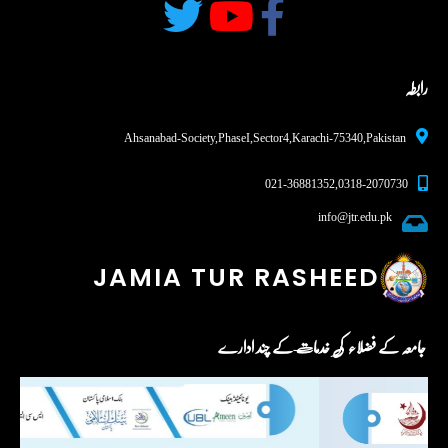
رابطہ
Ahsanabad-Society, Phase I, Sector 4, Karachi - 75340,Pakistan
0318-2070730 , 021-36881352
info@jtr.edu.pk
JAMIA TUR RASHEED
جامعہ کے فضلاء کی خدمات کے چند ادارے