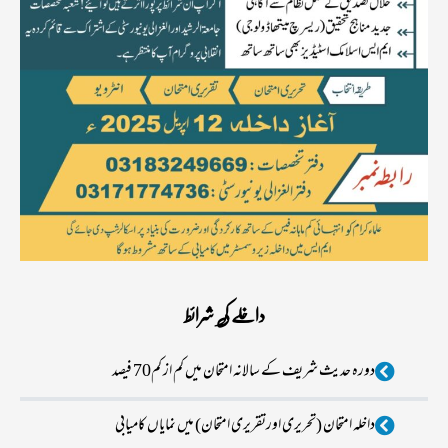
داخلے کی شرائط
دورہ حدیث شریف کے سالانہ امتحان میں کم از کم70 فیصد
داخلہ امتحان (تحریری اورتقریری امتحان) میں نمایاں کامیابی