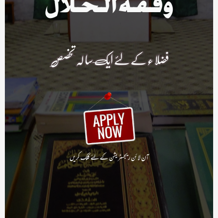
وفقہ الحلال
فضلا ء کے لئے ایک سا لہ تخصص
آن لا ئن ریجسٹریشن کے لئے کلک کریں