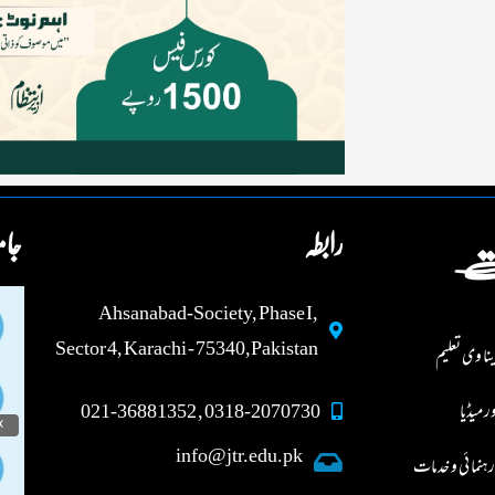
رابطہ
جام
ت
Ahsanabad-Society, Phase I,
Sector 4, Karachi - 75340,Pakistan
ینا وی تعلیم
ر میڈیا
0318-2070730 , 021-36881352
›
info@jtr.edu.pk
نما ئی و خدمات