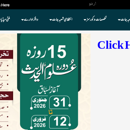
اردو
 Here
عبہ جات
تخصصات و کورسز
انتظامی شعبہ جات
دیگر ادارے
ملٹی میڈیا
Click 