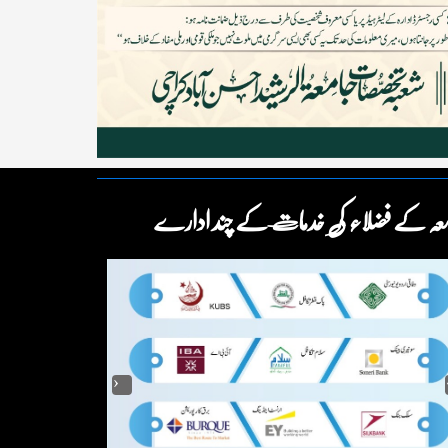
عہ کے فضلاء کی خدمات کے چند ادارے
‹