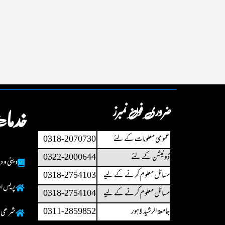
ضروری فون نمبرز
خدما
عمو می معلومات کے لئے
0318-2070730
ڈونیشن کے لئے
0322-2000644
دینی و د
مسائل معلوم کرنے کے لیے
0318-2754103
پریس او
مسائل معلوم کرنے کے لیے
0318-2754104
جامعۃ الرشید لاہور
0311-2859852
شرعی رہ