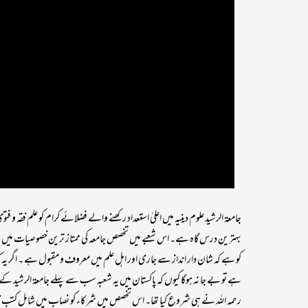
جامعۃ الرشید علوم دینیہ میں اعلیٰ استعداد رکھنے والے فضلائے کرام کو علم فقہ
بہترین درس گاہ ہے۔ اس شعبے میں تخصص جامعہ کی ممتاز ترین خصوصیات میں
کو ہے کہ شان دار انداز سے جاری اور اہل علم میں معروف و مقبول ہے ۔ اگر یہ کہا
ہے تو بے جا نہ ہوگا کیوں کہ پاکستان میں یہ شعبہ سب سے پہلے جامعۃ الرشید ک
رحمہ اللہ نے ہی شروع کیا تھا۔ اس تخصص میں شرکاء کو نصاب میں شامل کتب فق