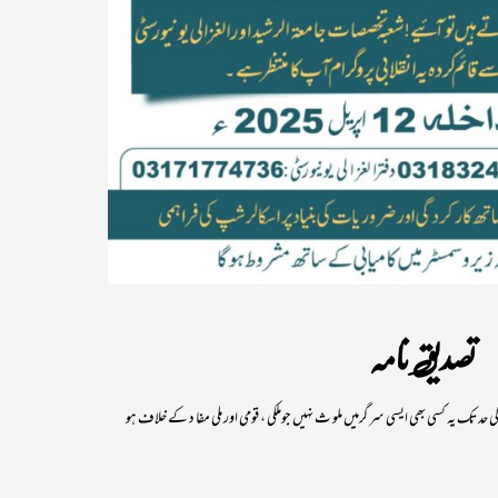
تصدیق نامہ
 حد تک یہ کسی بھی ایسی سر گرمیں ملو ث نہیں جوملکی ، قومی اور ملی مفا د کے خلاف ہو