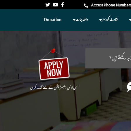
Access Phone Numbers
شارٹ کورسز
داخلہ جات
Donation
بہ رکھتے ہیں؟
آن لا ئن ریجسٹریشن کے لئے کلک کریں