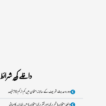
داخلے کی شرائط
دورہ حدیث شریف کے سالانہ امتحان میں کم از کم 70 فیصد
داخلہ امتحان (تحریری اورتقریری امتحان) میں نمایاں کامیابی