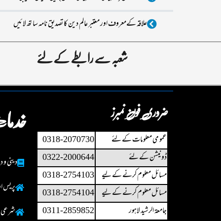
علاقہ کےمعروف اور معتبر عالم دین کا تصدیق نامہ سا تھ لا ئیں
شعبہ سے رابطے کے لئے
ضروری فون نمبرز
خدما
عمو می معلومات کے لئے
0318-2070730
ڈونیشن کے لئے
0322-2000644
دینی و د
مسائل معلوم کرنے کے لیے
0318-2754103
پریس او
مسائل معلوم کرنے کے لیے
0318-2754104
جامعۃ الرشید لاہور
0311-2859852
شرعی رہ