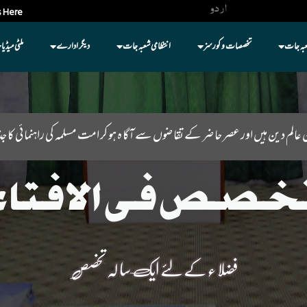
اردو
 Here
عبہ جات
تخصصات و کورسز
انتظامی شعبہ جات
دیگر ادارے
ملٹی میڈیا
 عالم دین ہیں اور عصر حا ضر کے تقا ضوں سے آگا ہ ہو کر امت مسلمہ کی راہنما ئی کا جذ
خصص فی الافتاء
فضلا ء کے لئے ایک سا لہ تخصص