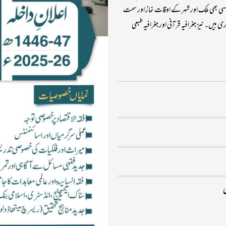
 کسی بھی ملک اور شہر کے اوقات نماز اور سمت
 ہیں۔ نیز جغرافیہ قرآنی اور جغرافیہ طبعی
ی