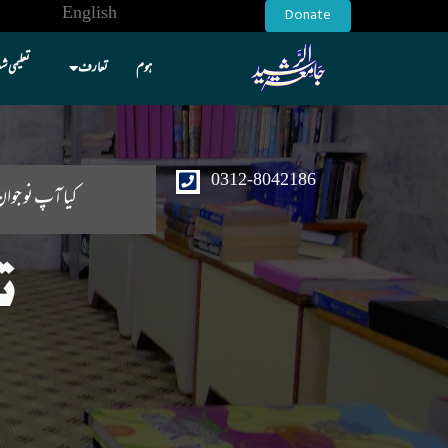
English
Donate
ہوم
تعارف
تعلیمی ش
0312-8042186
کیا آپ نو جوان
ت