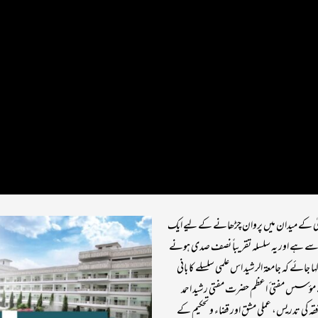
 و فتویٰ کے میدان میں پروان چڑھانے کے لیے ایک
 سے ہے اور یہ سلسلہ تقریباً نصف صدی ہونے
 جائے کہ جامعۃ الرشید اس علمی سلسلے کا بانی
ے مؤسس مفتی ٔ اعظم حضرت مفتی رشید احمد
ہ کی تدریس، عملی مشق اور قضاء و تحکیم کے