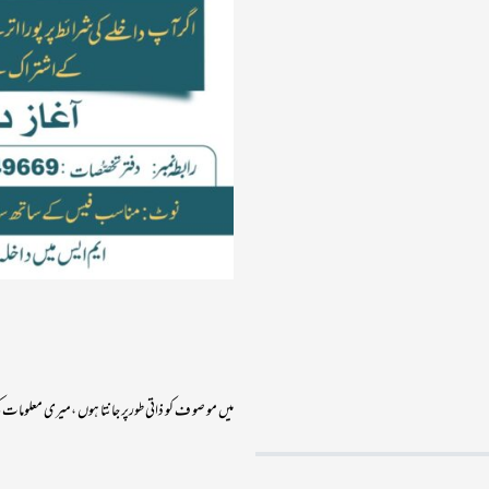
میں مو صو ف کو ذاتی طورپر جانتا ہوں ،میری معلومات کی