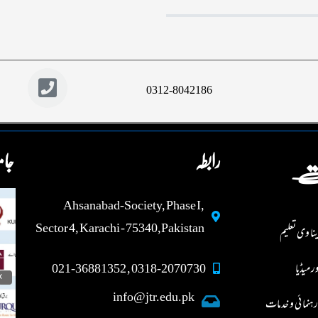
0312-8042186
رابطہ
جام
ت
Ahsanabad-Society, Phase I,
Sector 4, Karachi - 75340,Pakistan
ینا وی تعلیم
ر میڈیا
0318-2070730 , 021-36881352
›
info@jtr.edu.pk
نما ئی و خدمات