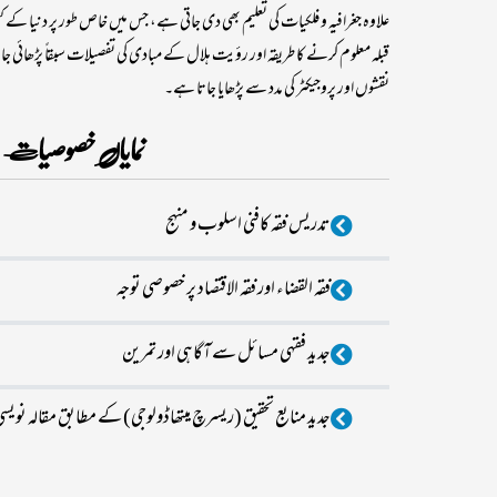
علاوہ جغرافیہ و فلکیات کی تعلیم بھی دی جاتی ہے، جس میں خاص طور پر دنیا کے
قبلہ معلوم کرنے کا طریقہ اور رؤیت ہلال کے مبادی کی تفصیلات سبقاً پڑھائی جاری
نقشوں اور پروجیکٹر کی مدد سے پڑھایا جاتا ہے۔
نمایاں خصوصیات
تدریس فقہ کافنی اسلوب و منہج
فقه القضاء اور فقہ الاقتصاد پر خصوصی توجہ
جدید فقہی مسائل سے آگاہی اور تمرین
جدید منابع تحقیق (ریسرچ میتھاڈولوجی) کے مطابق مقالہ نویس