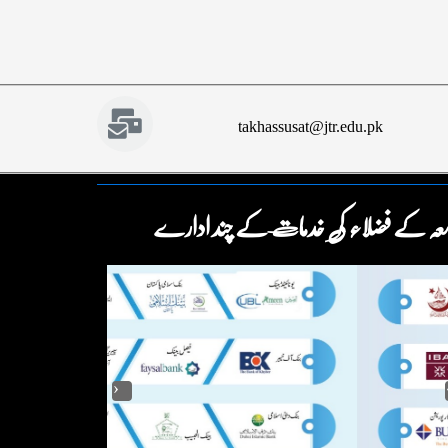
takhassusat@jtr.edu.pk
عہ کے فضلاء کی خدمات کے چند ادارے
‹