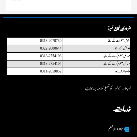
ضروری فون نمبرز
عمو می معلومات کے لئے
0318-2070730
ڈونیشن کے لئے
0322-2000644
مسائل معلوم کرنے کے لیے
0318-2754103
مسائل معلوم کرنے کے لیے
0318-2754104
جامعۃ الرشید لاہور
0311-2859852
شعبہ جات کے نمبر انکے تفصیلی تعارف میں مو جو د ہیں
خدمات
دینی و دینا وی تعلیم