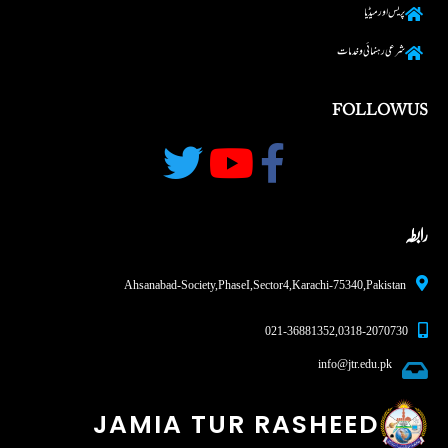
پریس اور میڈیا
شرعی رہنما ئی و خدمات
FOLLOW US
رابطہ
Ahsanabad-Society, Phase I, Sector 4, Karachi - 75340,Pakistan
0318-2070730 , 021-36881352
info@jtr.edu.pk
JAMIA TUR RASHEED