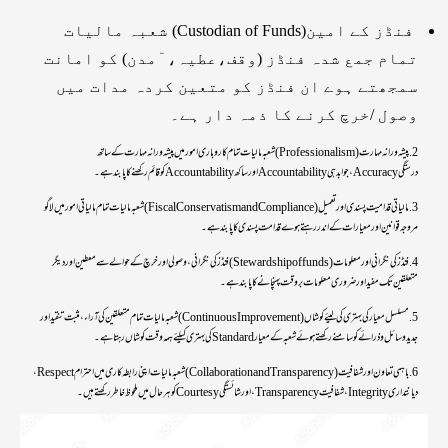
فنڈز کے امین(Custodian of Funds) شعبہ مالیات
تمام جمع شدہ فنڈز (وقف،عطیہ، ٓمدن) کو امانت
سمجھتے ہوے ان فنڈز کو متعین کردہ مدات میں
وصول /خرچ کرنے کا ذمہ دار ہے۔
2. پیشہ ورانہ مہارت (Professionalism) شعبہ مالیات تمام کاروباری امور میں پیشہ ورانہ مہارت کے ساتھ
درستگی Accuracy، جوابدہی Accountability اور ساکھ Accountabilityکو قائم رکھنے کا پابند ہے۔
3. مالیاتی قدامیت پسندی اور تعمیل (Fiscal Conservatism and Compliance) شعبہ مالیات تمام مالیاتی امور میں لاگو
مروجہ قوانین اور معیارات کے اندر رہتے ہوے قدامت پسندی کا پابند ہے۔
4. فنڈز کی نگرانی اور معلومات (Stewardship of funds) فنڈز کی نگرانی ،وصولی اور خرچ کے حوالے سے معطین اور دیگر
متعلقین تک مفید اور ضروری معلومات بروقت پہنچانے کا پابند ہے۔
5. مسلسل معیار کی بہتری کی لیئے کوشاں (Continuous Improvement) شعبہ مالیات تمام متعلقین کی آراء ، مثبت تنقیداور
جدیدوسائل وذرائے کو سامنے رکھتے ہوئےشعبہ کے معیار Standard کی بہتری کیلئے ہمہ وقت کوشاں رہتا ہے۔
6. باہمی تعاون اور شفافیت (Collaboration and Transparency) شعبہ مالیات اپنی رابطہ کاری میں احترام Respect ،
دیانتداری Integrity ، شفافیت Transparency ،اور شائستگیCourtesy کو ہر حال میں ملحوظ خاطر رکھتے ہیں۔