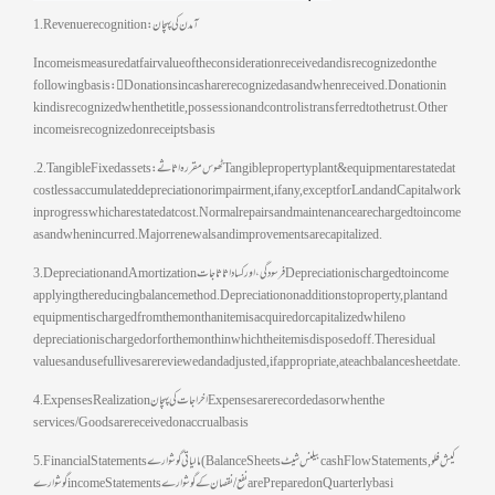
1. Revenue recognition: آمدن کی پہچان
Income is measured at fair value of the consideration received and is recognized on the
following basis:  Donations in cash are recognized as and when received. Donation in
kind is recognized when the title, possession and control is transferred to the trust. Other
income is recognized on receipts basis
. 2. Tangible Fixed assets: ٹھوس مقررہ اثاثے Tangible property plant & equipment are stated at
cost less accumulated depreciation or impairment, if any, except for Land and Capital work
in progress which are stated at cost. Normal repairs and maintenance are charged to income
as and when incurred. Major renewals and improvements are capitalized.
3. Depreciation and Amortization فرسودگی ، اور کساد اثاثاجات Depreciation is charged to income
applying the reducing balance method. Depreciation on additions to property, plant and
equipment is charged from the month an item is acquired or capitalized while no
depreciation is charged or for the month in which the item is disposed off. The residual
values and useful lives are reviewed and adjusted, if appropriate, at each balance sheet date.
4. Expenses Realization اخراجات کی پہچان Expenses are recorded as or when the
services/Goods are received on accrual basis
5. Financial Statements مالیاتی گوشوارے (Balance Sheets بیلنس شیٹ cash Flow Statements, کیش فلو
گوشوارے income Statementsنفع /نقصان کے گوشوارے are Prepared on Quarterly basi