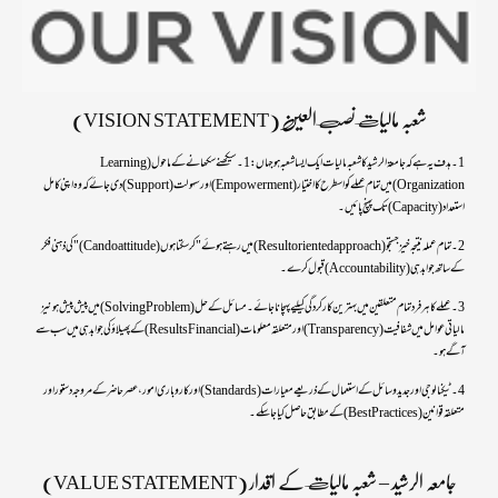
شعبہ مالیات نصب العین (VISION STATEMENT)
1۔ ہدف یہ ہے کہ جامعۃ الرشید کا شعبہ مالیات ایک ایسا شعبہ ہو جہاں: 1۔ سیکھنے سکھانے کے ماحول (Learning
Organization)میں تمام عملے کو اسطرح کا اختیار(Empowerment) اور سہولت(Support) دی جائے کہ وہ اپنی کامل
استعداد(Capacity) تک پہنچ پائیں۔
2۔ تمام عملہ نتیجہ خیز جستجو (Result oriented approach) میں رہتے ہوئے "کرسکتا ہوں (Can do attitude)" کی ذہنی فکر
کے ساتھ جوابدہی (Accountability)قبول کرے۔
3۔ عملے کا ہر فرد تمام متعلقین میں بہترین کارکردگی کیلیے پہچانا جائے۔ مسائل کے حل(Solving Problem) میں پیش پیش ہو نیز
مالیاتی عوامل میں شفافیت(Transparency) اور متعلقہ معلومات(Results Financial ) کے پھیلاؤکی جوابدہی میں سب سے
آگے ہو ۔
4۔ ٹیکنالوجی اور جدید وسائل کے استعمال کے ذریعے معیارات(Standards) اور کاروباری امور،عصر حاضر کے مروجہ دستور اور
متعلقہ قوانین (Best Practices) کے مطابق حاصل کیا جاسکے۔
جامعہ الرشید – شعبہ مالیات کے اقدار (VALUE STATEMENT)