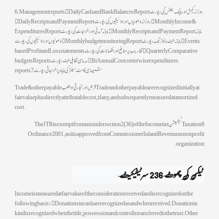
6. Management reports  Daily Cash and Bank Balances Report روزانہ کیش اور بینک بیلنس کی رپورٹ
 Daily Receipts and Payment Report روزانہ وصولیاں اور ادائیگیوں کی رپورٹ  Monthly Income &
Expenditures Report ماہانہ آمدنی اور اخراجات کی رپورٹ  Monthly Receipts and Payment Report ماہانہ
وصولیوں اور ادائیگیوں کی رپورٹ  Monthly budget monitoring Report ماہانہ بجٹ مانیٹرنگ رپورٹ  Events
based Profit and Loss statements تقاریب پر منافع اور نقصانات کی رپورٹ  Quarterly Comparative
budgets Reports سہ ماہی تقابلی بجٹ رپورٹ  Bi Annual Cost center wise expenditures
reports ششماہی کاسٹ سینٹرکی بنیاد پر اخراجاتی رپورٹ 7
Trade & other payable قرض اور تجارتی اداطلب Trade and other payable are recognized initially at
fair value plus directly attributable cost, if any, and subsequently measured at amortized
cost.
8 Taxation ٹیکسیشن The JTR is exempt from tax under section 2(36) of the Income tax
Ordinance 2001, as it is approved from Commissioner Inland Revenue as nonprofit
organization.
ٹیکس کی چھوٹ 236 سرٹیفیکیٹ 
Income is measured at fair value of the consideration received and is recognized on the
following basis:  Donations in cash are recognized as and when received. Donation in
kind is recognized when the title, possession and control is transferred to the trust. Other