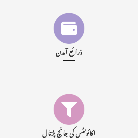
ذرائع آمدن
اکائونٹس کی جانچ پڑتال