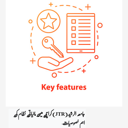
جامعہ الرشید (JTR) کراچی میں مالیاتی  
نظام کی 
اہم خصوصیات   