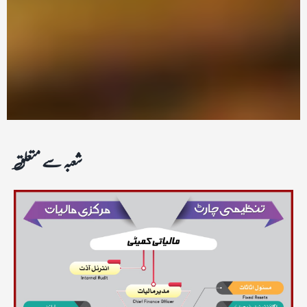
شعبہ سے متعلق