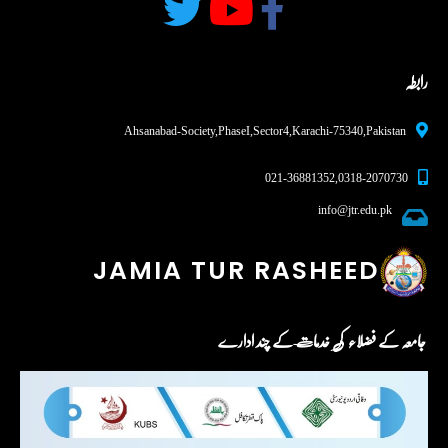
رابطہ
Ahsanabad-Society, Phase I, Sector 4, Karachi - 75340,Pakistan
0318-2070730 , 021-36881352
info@jtr.edu.pk
JAMIA TUR RASHEED
جامعہ کے فضلاء کی خدمات کے چند ادارے