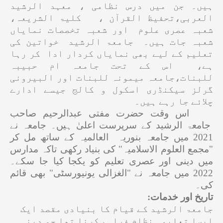
ہیں۔
جن میں درس نظامی ، معہد الرشید
العربی،تحفیظ القرآن ، کلیۃ الشریعہ،
شعبہ عصری علوم اور شعبہ تخصصات نمایاں
شعبہ جات ہیں۔ جامعۃ الرشید خواتین کی
تعلیم کے لیے بھی نمایاں کردار ادا کر رہا
ہے، اس کے تحت جامعہ ام حبیبہ
للبنات،جامعہ میمونہ للبنات اور البیرونی
گرلز سیکنڈری اسکول و کالج جیسے ادارے
چلائے جا رہے ہیں۔
اس وقت حضرت مفتی عبدالرحیم صاحب
جامعۃ الرشید کے سرپرست اعلیٰ ہیں۔ جامعہ نے
2021 میں جامعہ بنوریہ العالمیہ کے ساتھ مل کر
"مجمع العلوم الاسلامیہ" کی بنیاد رکھی تاکہ مدارس
میں دینی اور عصری تعلیم کو یکجا کیا جا سکے۔
2022 میں جامعہ نے "الغزالی یونیورسٹی" بھی قائم
کی۔
تاریخ اور خدمات:
جامعۃ الرشید کے قیام کا بنیادی مقصد ایک
ایسا تعلیمی نظام فراہم کرنا تھا جو دینی