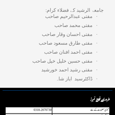
جامعۃ الرشید کے فضلاء کرام:
·
مفتی عبدالرحیم صاحب
·
مفتی محمد صاحب
·
مفتی احسان وقار صاحب
·
مفتی طارق مسعود صاحب
·
مفتی احمد افنان صاحب
·
مفتی حسین خلیل خیل صاحب
·
مفتی رشید احمد خورشید
·
ڈاکٹرسید ایاز شاہ
ضروری فون نمبرز
عمو می معلومات کے لئے
0318-2070730