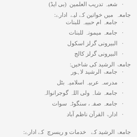
·
شعبہ تدریب العلمین (بی ایڈ)
جامعہ میں خواتین کے لیے ادارے:
·
جامعہ ام حبیبہ للبنات
·
جامعہ میمونہ للبنات
·
البیرونی گرلز اسکول
·
البیرونی گرلز کالج
جامعۃ الرشید کی شاخیں:
·
جامعۃ الرشید لاہور
·
مدرسہ عربیہ اسلامیہ بٹل
·
جامعہ شاہ ولی اللہ گوجرانوالہ
·
جامعہ صفہ، سنگوٹہ سوات
·
ادارۃ القرآن ناظم آباد
جامعۃ الرشید ک
ے
خدمات و ریسرچ کے ادارے: