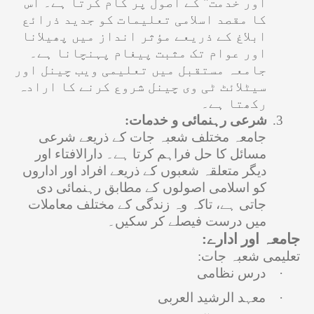
اور خدمت" کے اصول پر کام کرتا ہے۔ اس
کا مقصد اسلامی تعلیمات کو جدید ذرائع
ابلاغ کے ذریعے مؤثر انداز میں پھیلانا
اور عوام تک مثبت پیغام پہنچانا ہے۔
جامعہ مستقبل میں تعلیمی ویب چینل اور
سیٹلائٹ ٹی وی چینل شروع کرنے کا ارادہ
رکھتا ہے۔
3.
شرعی رہنمائی و خدمات
:
جامعہ مختلف شعبہ جات کے ذریعے شرعی
مسائل کا حل فراہم کرتا ہے۔ دارالافتاء اور
دیگر متعلقہ شعبوں کے ذریعے افراد اور اداروں
کو اسلامی اصولوں کے مطابق رہنمائی دی
جاتی ہے، تاکہ وہ زندگی کے مختلف معاملات
میں درست فیصلے کر سکیں۔
جامعہ اور ادارے:
تعلیمی شعبہ جات:
·
درس نظامی
·
معہد الرشید العربی