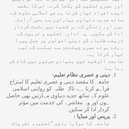
اور عصری تعلیم کو یکجا کرے۔ اس کا مقصد
ایسے افراد تیار کرنا ہے جو اسلامی علوم کے
ساتھ جدید دنیاوی مہارتوں سے بھی آراستہ
ہوں اور زندگی کے ہر شعبے میں مثبت کردار
ادا کر سکیں۔ یہ ادارہ تعلیم و تربیت کے
ذریعے طلباء کو دینی اصولوں پر عمل پیرا
رہتے ہوئے عصری چیلنجز سے نمٹنے کے لیے
تیار کرتا ہے۔
جامعۃ الرشید تین بنیادی جہتوں میں کام کر
رہا ہے
:
1.
دینی و عصری نظام تعلیم
:
جامعہ کا مقصد دینی و عصری تعلیم کا امتزاج
فراہم کرنا ہے، تاکہ طلبہ کو روایتی اسلامی
علوم کے ساتھ جدید دنیاوی مہارتیں بھی حاصل
ہوں اور وہ معاشرے کی خدمت میں مؤثر
کردار ادا کر سکیں۔
2.
پریس اور
میڈیا :
جامعہ کا میڈیا ہاؤس "تعلیم، نشریات