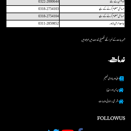
ڈونیشن کے لئے
0322-2000644
مسائل معلوم کرنے کے لیے
0318-2754103
مسائل معلوم کرنے کے لیے
0318-2754104
جامعۃ الرشید لاہور
0311-2859852
شعبہ جات کے نمبر انکے تفصیلی تعارف میں مو جو د ہیں
خدمات
دینی و دینا وی تعلیم
پریس اور میڈیا
شرعی رہنما ئی و خدمات
FOLLOW US