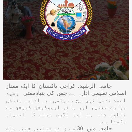
جامعۃ الرشید، کراچی پاکستان کا ایک ممتاز
اسلامی تعلیمی ادارہ ہے جس کی بنیاد
مفتی
رشید
احمد لدھیانوی رح نے رکھی۔ یہ ادارہ وفاقی
وزارت تعلیم اور ہائر ایجوکیشن کمیشن سے
منظور شدہ ہے اور ڈگری دینے کا اختیار
رکھتا ہے۔
جامعہ میں
30
سے زائد تعلیمی شعبہ جات