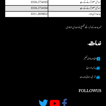
مسائل معلوم کرنے کے لیے
0318-2754103
مسائل معلوم کرنے کے لیے
0318-2754104
جامعۃ الرشید لاہور
0311-2859852
شعبہ جات کے نمبر انکے تفصیلی تعارف میں مو جو د ہیں
خدمات
دینی و دینا وی تعلیم
پریس اور میڈیا
شرعی رہنما ئی و خدمات
FOLLOW US