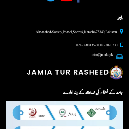
رابطہ
Ahsanabad-Society, Phase I, Sector 4, Karachi - 75340,Pakistan
0318-2070730 , 021-36881352
info@jtr.edu.pk
JAMIA TUR RASHEED
جامعہ کے فضلاء کی خدمات کے چند ادارے