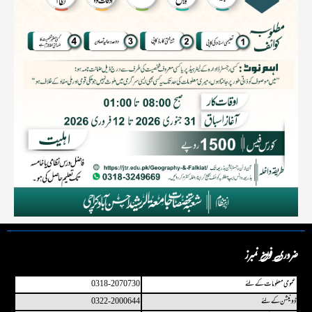
ضروری فون نمبرز
عمو می معلومات کے لئے
0318-2070730
ڈونیشن کے لئے
0322-2000644