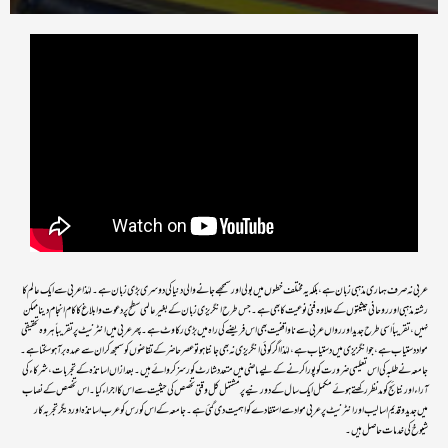
عربی نہ صرف ہماری مذہبی زبان ہے ،بلکہ یہ مختلف خطوں میں بولی اور سمجھے جانے والی دنیا کی دوسری بڑی زبان ہے۔ لہٰذا عربی سے ایک عالم کا
رشتہ مذہبی اور روحانی حیثیتوں کے علاوہ فنی نوعیت کا بھی ہے۔ جس طرح انگریزی زبان کے بغیر عالمی سطح پر دعوت و ابلاغ کا کام انجام دینا ممکن
نہیں، تقریباً اسی طرح جدید اور رواں عربی سے نا واقفیت بھی اس فریضے کی راہ میں بڑی رکاوٹ ہے۔ پھر عربی میں انٹرنیٹ پر تقریباً ہر وہ تحقیقی
مواد دستیاب ہے، جو انگزیزی میں دستیاب ہے، لہٰذا اگر کوئی انگریزی نہ بھی جانتا ہو تو عصر حاضر کے تقاضوں کو سمجھ کر ان سے عہدہ بر آ ہو سکتا ہے۔
جامعہ نے طلبہ کی اس تعلیمی ضرورت کو پورا کرنے کے لیے ماضی میں متعدد شارٹ کورسز کروائے ہیں۔ بعد ازاں اساتذہ کے تجربات، شرکاء کی
آراء اور نتائج کو مد نظر رکھتے ہوئے مکمل ایک سال کے دورنیے پر مشتمل کل وقتی تخصص کی حیثیت سے اس کا اجراء کیا۔ اس تخصص کے نصاب
میں جدید و قدیم اسالیب اور انٹرنیٹ پر عربی مواد سے استفادے کو اہمیت دی گئی ہے۔ جامعہ کے اس کورس کو عرب اساتذہ اور دیگر تجربہ کار
شیوخ کی خدمات حاصل ہیں۔