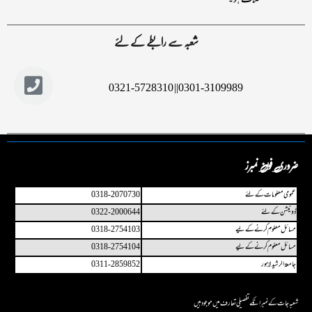
خلاف ہو۔
شعبہ سے رابطے کے لئے
0301-3109989|| 0321-5728310
ضروری فون نمبرز
عمو می معلومات کے لئے
0318-2070730
ڈونیشن کے لئے
0322-2000644
مسائل معلوم کرنے کے لیے
0318-2754103
مسائل معلوم کرنے کے لیے
0318-2754104
جامعۃ الرشید لاہور
0311-2859852
شعبہ جات کے نمبر انکے تفصیلی تعارف میں مو جو د ہیں