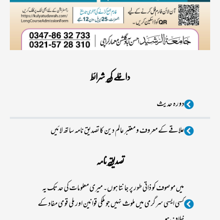
داخلے کی شرائط
دورہ حدیث
علاقے کے معروف و معتبر عالم دین کا تصدیق نامہ ساتھ لائیں
تصدیق نامہ
میں موصوف کو ذاتی طور پر جانتا ہوں۔ میری معلومات کی حد تک یہ
کسی ایسی سرگرمی میں ملوث نہیں جو ملکی قوانین اور ملی قومی مفاد کے