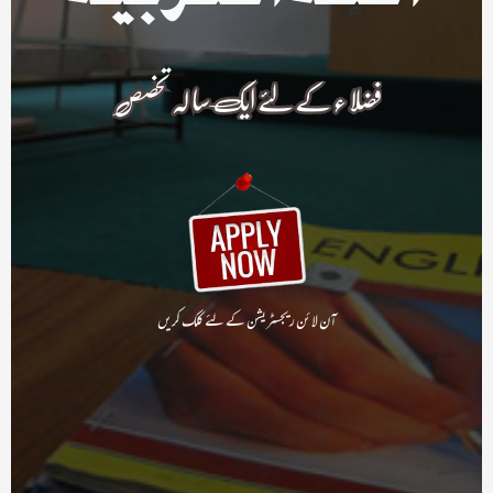
فضلا ء کے لئے ایک سا لہ تخصص
آن لا ئن ریجسٹریشن کے لئے کلک کریں