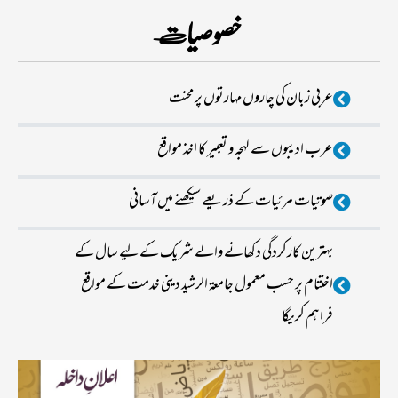
خصوصیات
عربی زبان کی چاروں مہارتوں پر محنت
عرب ادیبوں سے لہجہ و تعبیر کا اخذ مواقع
صوتیات مرئیات کے ذریعے سیکھنے میں آسانی
بہترین کارکردگی دکھانے والے شریک کےلیے سال کے
اختتام پر حسب معمول جامعۃ الرشید دینی خدمت کے مواقع
فراہم کریگا