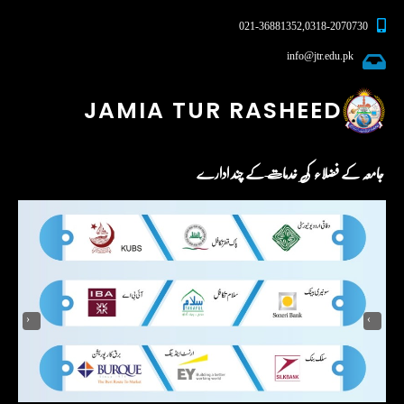
0318-2070730 , 021-36881352
info@jtr.edu.pk
JAMIA TUR RASHEED
جامعہ کے فضلاء کی خدمات کے چند ادارے
‹
›