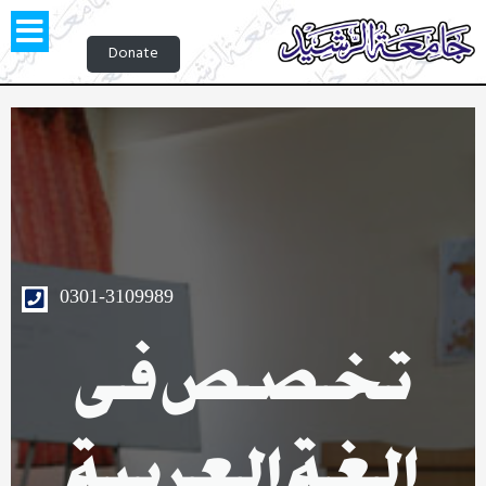
Donate
0301-3109989
تخصص فی
الغۃ العربیۃ