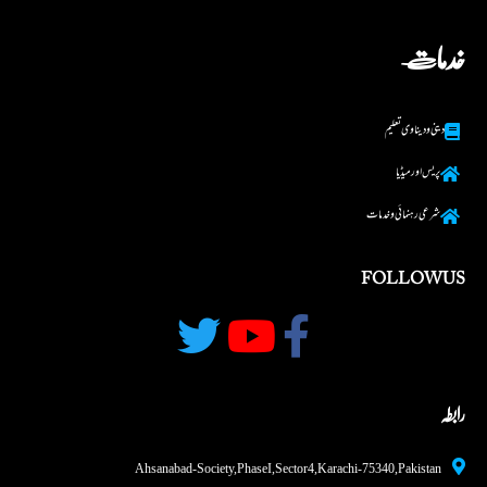
خدمات
دینی و دینا وی تعلیم
پریس اور میڈیا
شرعی رہنما ئی و خدمات
FOLLOW US
رابطہ
Ahsanabad-Society, Phase I, Sector 4, Karachi - 75340,Pakistan