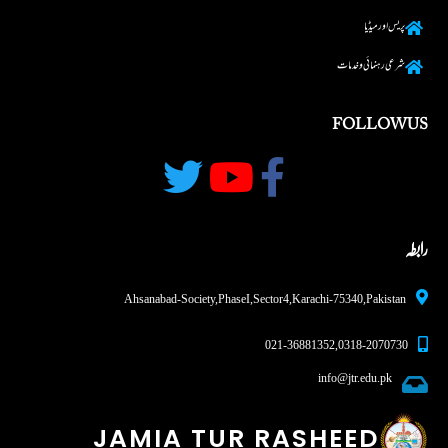
پریس اور میڈیا
شرعی رہنما ئی و خدمات
FOLLOW US
رابطہ
Ahsanabad-Society, Phase I, Sector 4, Karachi - 75340,Pakistan
0318-2070730 , 021-36881352
info@jtr.edu.pk
JAMIA TUR RASHEED