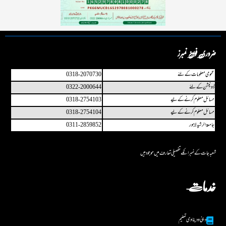
ضروری فون نمبرز
عمو می معلومات کے لئے
0318-2070730
ڈونیشن کے لئے
0322-2000644
مسائل معلوم کرنے کے لیے
0318-2754103
مسائل معلوم کرنے کے لیے
0318-2754104
جامعۃ الرشید لاہور
0311-2859852
شعبہ جات کے نمبر انکے تفصیلی تعارف میں مو جو د ہیں
خدمات
دینی و دینا وی تعلیم