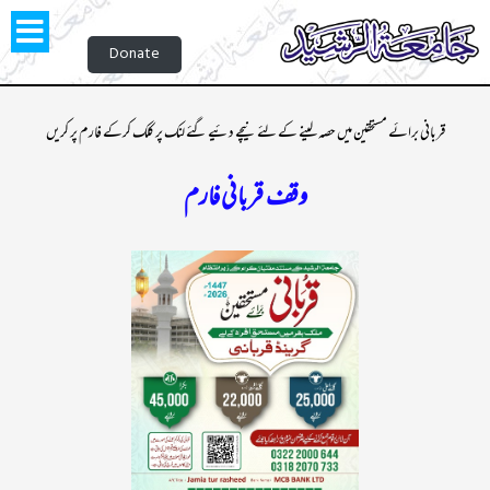
Donate
قربانی برائے مستحقین میں حصہ لینے کے لئے نیچے دئیے گئے لنک پر کلک کرکے فارم پر کریں
وقف قربانی فارم